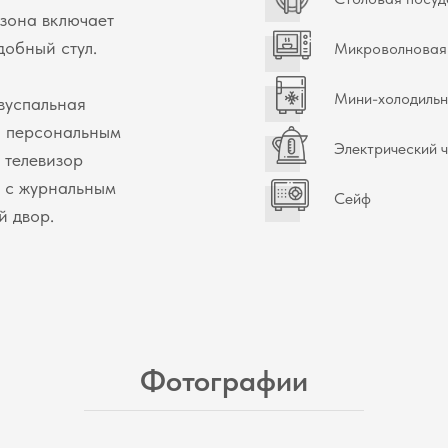
зона включает
добный стул.
Микроволновая 
Мини-холодильн
двуспальная
и персональным
Электрический 
 телевизор
а с журнальным
Сейф
й двор.
Фотографии