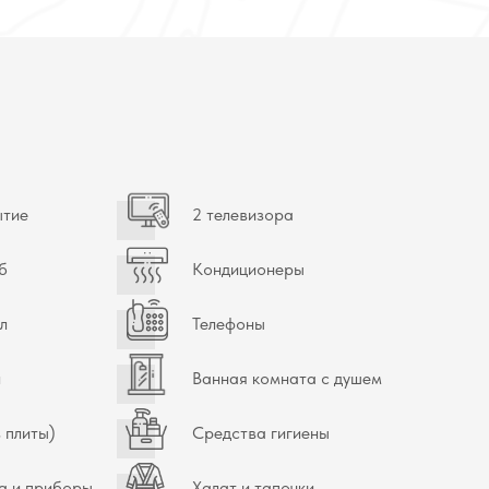
ытие
2 телевизора
б
Кондиционеры
л
Телефоны
л
Ванная комната с душем
 плиты)
Средства гигиены
а и приборы
Халат и тапочки