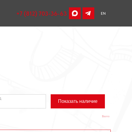
+7 (812) 703-36-63
EN
Bnovo