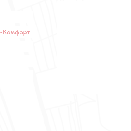
т
т-Комфорт