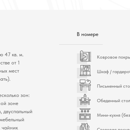
В номере
 47 кв. м.
Ковровое покр
стве от 1
ных мест
Шкаф / гардеро
ать).
Письменный сто
сколько зон:
Обеденный сто
ной зоне
, двуспальный
Мини-кухня (без
 мебельный
, чайник
Столовая посуд