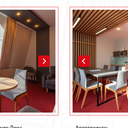
мер Люкс
Апартаменты